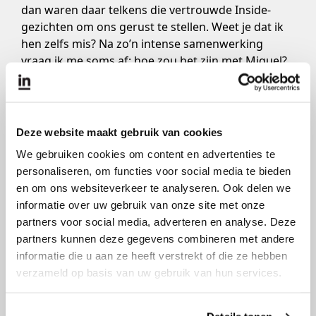
dan waren daar telkens die vertrouwde Inside-
gezichten om ons gerust te stellen. Weet je dat ik
hen zelfs mis? Na zo’n intense samenwerking
vraag ik me soms af: hoe zou het zijn met Miquel?
Of met Sven? (lacht).”
Deze website maakt gebruik van cookies
“Al die positieve reviews hadden we niet
We gebruiken cookies om content en advertenties te
zien aankomen. En wat ons echt heeft
personaliseren, om functies voor social media te bieden
verrast: we trekken heel veel nieuwe
en om ons websiteverkeer te analyseren. Ook delen we
mensen aan.”
informatie over uw gebruik van onze site met onze
partners voor social media, adverteren en analyse. Deze
Florence en Dries
partners kunnen deze gegevens combineren met andere
ZAELIG Hotel kende een betere start dan gehoopt.
informatie die u aan ze heeft verstrekt of die ze hebben
“Al die positieve reviews hadden we niet zien
verzameld op basis van uw gebruik van hun services.
aankomen. Gasten zijn enthousiast over de
lichtinval, kleuren, de moderne kamers en de