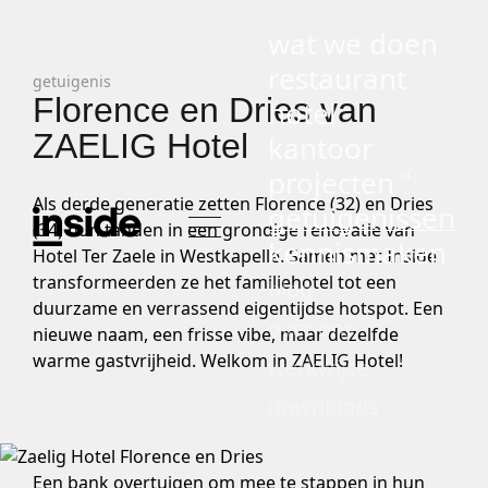
wat we doen
restaurant
getuigenis
Florence en Dries van
hotel
ZAELIG Hotel
kantoor
projecten
38
Als derde generatie zetten Florence (32) en Dries
getuigenissen
(34) hun tanden in een grondige renovatie van
kennismaken
Hotel Ter Zaele in Westkapelle. Samen met Inside
transformeerden ze het familiehotel tot een
blog
duurzame en verrassend eigentijdse hotspot. Een
over ons
nieuwe naam, een frisse vibe, maar dezelfde
warme gastvrijheid. Welkom in ZAELIG Hotel!
werkwijze
downloads
Een bank overtuigen om mee te stappen in hun